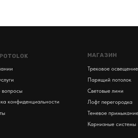
МАГАЗИН
N POTOLOK
пании
Трековое освещение
слуги
Парящий потолок
 вопросы
Световые лини
ка конфиденциальности
Лофт перегородка
ты
Теневое примыкани
Карнизные системы