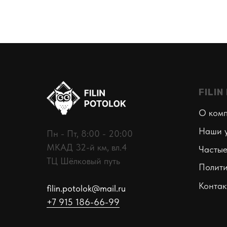
FILI
О ком
Наши у
Пн - Пт, 8:00 - 20:00
МКАД 32-й км, вл.4
Частые
ТЦ Шёлковый путь
Полити
Контак
filin.potolok@mail.ru
+7 915 186-66-99